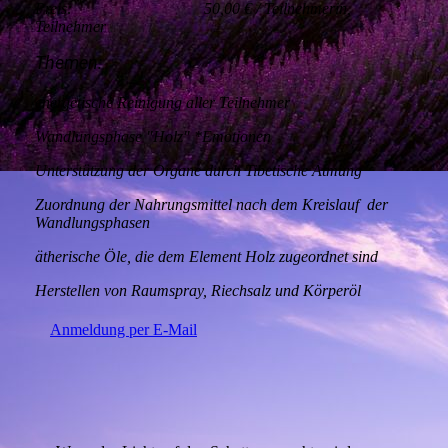
Preis: 50,00 € / Teilnehmerin,
Teilnehmer
Themen:
energetische Reinigung aller Teilnehmer
Wandlungsphase "Holz" *Emotionen
Unterstützung der Organe durch Tibetische Atmung
Zuordnung der Nahrungsmittel nach dem Kreislauf der
Wandlungsphasen
ätherische Öle, die dem Element Holz zugeordnet sind
Herstellen von Raumspray, Riechsalz und Körperöl
Anmeldung per E-Mail