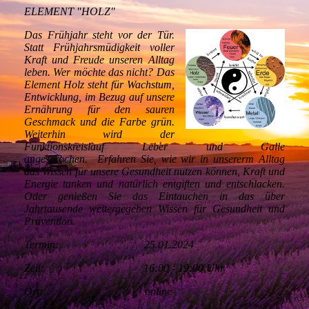
ELEMENT "HOLZ"
Das Frühjahr steht vor der Tür.
Statt Frühjahrsmüdigkeit voller
Kraft und Freude unseren Alltag
leben. Wer möchte das nicht? Das
Element Holz steht für Wachstum,
Entwicklung, im Bezug auf unsere
Ernährung für den sauren
Geschmack und die Farbe grün.
Weiterhin wird der
Funktionskreislauf Leber und Galle
angesprochen. Erfahren Sie, wie wir in unsererm Alltag
das Wissen für unsere Gesundheit nutzen können, Kraft und
Energie tanken und natürlich entgiften und entschlacken.
Oder genießen Sie das Eintauchen in das über
Jahrtausende weitergegeben Wissen für Gesundheit und
Prävention.
Termin: 25.01.2024
Zeit: 16:00 - 19:00 Uhr
Ort: online